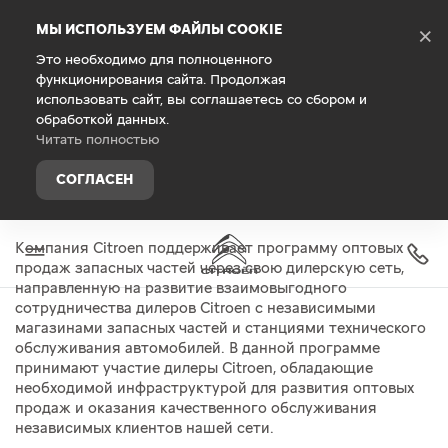
Debug Mode
МЫ ИСПОЛЬЗУЕМ ФАЙЛЫ COOKIE
×
Это необходимо для полноценного
функционирования сайта. Продолжая
Главная
Запасные части и аксессуары
Оригинальны
использовать сайт, вы соглашаетесь со сбором и
Оптовые продажи запасных
обработкой данных.
частей CITROEN
Читать полностью
СОГЛАСЕН
Компания Citroen поддерживает программу оптовых
продаж запасных частей через свою дилерскую сеть,
направленную на развитие взаимовыгодного
сотрудничества дилеров Citroen с независимыми
магазинами запасных частей и станциями технического
обслуживания автомобилей. В данной программе
принимают участие дилеры Citroen, обладающие
необходимой инфраструктурой для развития оптовых
продаж и оказания качественного обслуживания
независимых клиентов нашей сети.